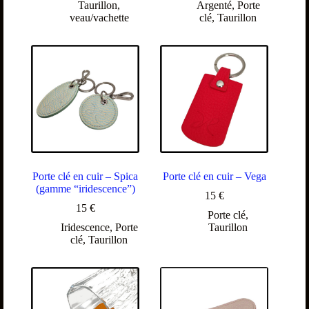
Taurillon
,
Argenté
,
Porte
veau/vachette
clé
,
Taurillon
Porte clé en cuir – Spica
Porte clé en cuir – Vega
(gamme “iridescence”)
15
€
15
€
Porte clé
,
Iridescence
,
Porte
Taurillon
clé
,
Taurillon