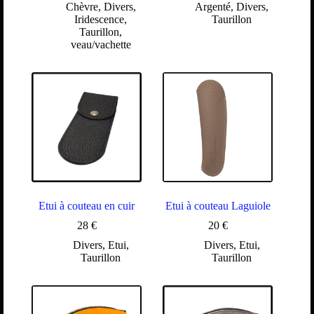
Chèvre
,
Divers
,
Argenté
,
Divers
,
Iridescence
,
Taurillon
Taurillon
,
veau/vachette
Etui à couteau en cuir
Etui à couteau Laguiole
28
€
20
€
Divers
,
Etui
,
Divers
,
Etui
,
Taurillon
Taurillon