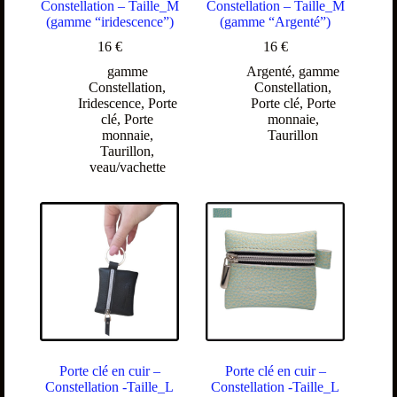
Constellation – Taille_M
Constellation – Taille_M
(gamme “iridescence”)
(gamme “Argenté”)
16
€
16
€
gamme
Argenté
,
gamme
Constellation
,
Constellation
,
Iridescence
,
Porte
Porte clé
,
Porte
clé
,
Porte
monnaie
,
monnaie
,
Taurillon
Taurillon
,
veau/vachette
Porte clé en cuir –
Porte clé en cuir –
Constellation -Taille_L
Constellation -Taille_L