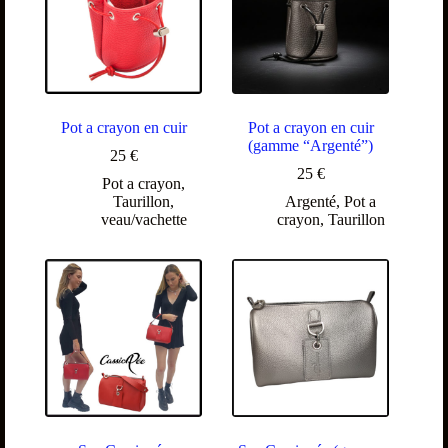
Pot a crayon en cuir
Pot a crayon en cuir
(gamme “Argenté”)
25
€
25
€
Pot a crayon
,
Taurillon
,
Argenté
,
Pot a
veau/vachette
crayon
,
Taurillon