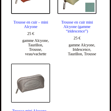
Trousse en cuir – mini
Trousse en cuir mini
Alcyone
Alcyone (gamme
“iridescence”)
25
€
25
€
gamme Alcyone
,
Taurillon
,
gamme Alcyone
,
Trousse
,
Iridescence
,
veau/vachette
Taurillon
,
Trousse
Trousse mini Alcyone –