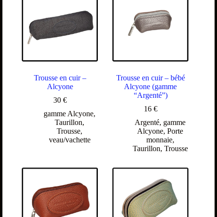
Trousse en cuir –
Trousse en cuir – bébé
Alcyone
Alcyone (gamme
“Argenté”)
30
€
16
€
gamme Alcyone
,
Taurillon
,
Argenté
,
gamme
Trousse
,
Alcyone
,
Porte
veau/vachette
monnaie
,
Taurillon
,
Trousse