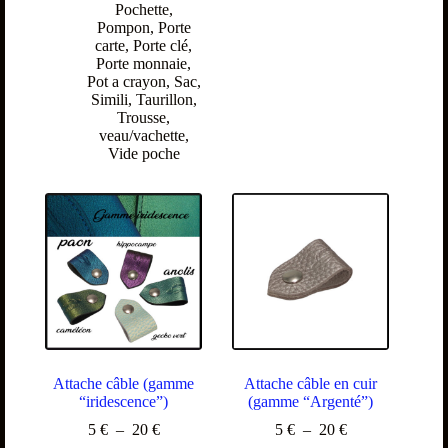
Pochette
,
Pompon
,
Porte
carte
,
Porte clé
,
Porte monnaie
,
Pot a crayon
,
Sac
,
Simili
,
Taurillon
,
Trousse
,
veau/vachette
,
Vide poche
Attache câble (gamme
Attache câble en cuir
“iridescence”)
(gamme “Argenté”)
5
€
–
20
€
5
€
–
20
€