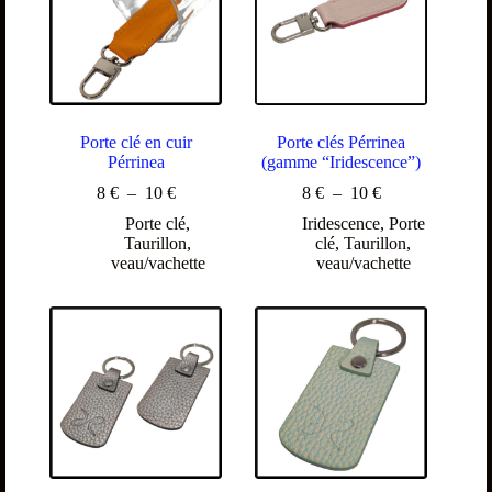
Porte clé en cuir
Porte clés Pérrinea
Pérrinea
(gamme “Iridescence”)
8
€
–
10
€
8
€
–
10
€
Porte clé
,
Iridescence
,
Porte
Taurillon
,
clé
,
Taurillon
,
veau/vachette
veau/vachette