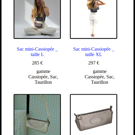
Sac mini-Cassiopée _
Sac mini-Cassiopée _
taille L
taille XL
285
€
297
€
gamme
gamme
Cassiopée
,
Sac
,
Cassiopée
,
Sac
,
Taurillon
Taurillon