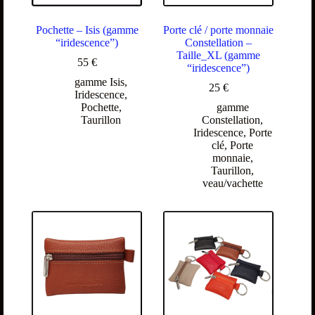
Pochette – Isis (gamme
Porte clé / porte monnaie
“iridescence”)
Constellation –
Taille_XL (gamme
55
€
“iridescence”)
gamme Isis
,
25
€
Iridescence
,
Pochette
,
gamme
Taurillon
Constellation
,
Iridescence
,
Porte
clé
,
Porte
monnaie
,
Taurillon
,
veau/vachette