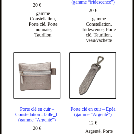
(gamme “iridescence”)
20
€
20
€
gamme
Constellation
,
gamme
Porte clé
,
Porte
Constellation
,
monnaie
,
Iridescence
,
Porte
Taurillon
clé
,
Taurillon
,
veau/vachette
Porte clé en cuir –
Porte clé en cuir – Epéa
Constellation -Taille_L
(gamme “Argenté”)
(gamme “Argenté”)
12
€
20
€
Argenté
,
Porte