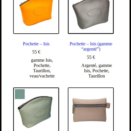
Pochette – Isis
Pochette – Isis (gamme
“argenté”)
55
€
55
€
gamme Isis
,
Pochette
,
Argenté
,
gamme
Taurillon
,
Isis
,
Pochette
,
veau/vachette
Taurillon