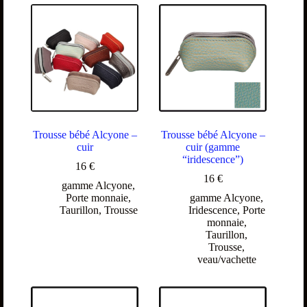
Trousse bébé Alcyone –
Trousse bébé Alcyone –
cuir
cuir (gamme
“iridescence”)
16
€
16
€
gamme Alcyone
,
Porte monnaie
,
gamme Alcyone
,
Taurillon
,
Trousse
Iridescence
,
Porte
monnaie
,
Taurillon
,
Trousse
,
veau/vachette