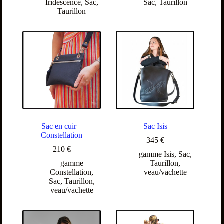
Iridescence
,
Sac
,
Sac
,
Taurillon
Taurillon
Sac en cuir –
Sac Isis
Constellation
345
€
210
€
gamme Isis
,
Sac
,
gamme
Taurillon
,
Constellation
,
veau/vachette
Sac
,
Taurillon
,
veau/vachette