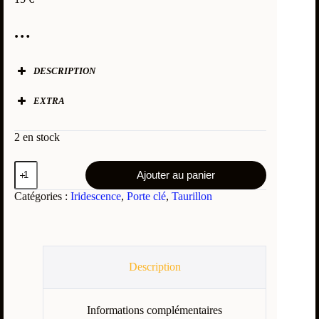
…
DESCRIPTION
Taille (L x H) :
cm
EXTRA
Cuir (double face) :
Accessoire :
2 en stock
Ajouter au panier
Logos :
Catégories :
Iridescence
,
Porte clé
,
Taurillon
Description
Informations complémentaires