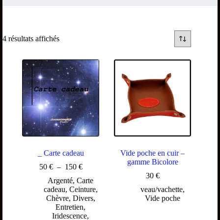
4 résultats affichés
_ Carte cadeau
Vide poche en cuir –
gamme Bicolore
50
€
–
150
€
30
€
Argenté
,
Carte
cadeau
,
Ceinture
,
veau/vachette
,
Chèvre
,
Divers
,
Vide poche
Entretien
,
Iridescence
,