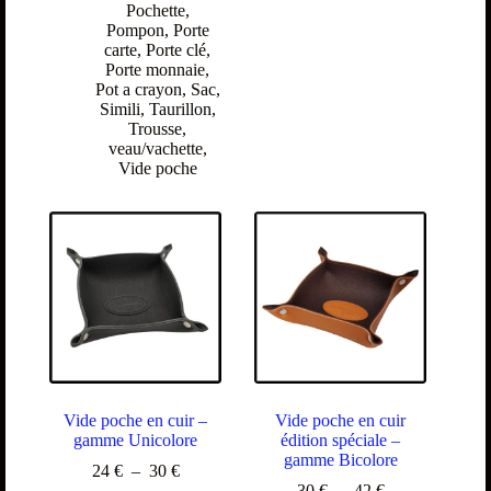
Pochette
,
Pompon
,
Porte
carte
,
Porte clé
,
Porte monnaie
,
Pot a crayon
,
Sac
,
Simili
,
Taurillon
,
Trousse
,
veau/vachette
,
Vide poche
Vide poche en cuir –
Vide poche en cuir
gamme Unicolore
édition spéciale –
gamme Bicolore
24
€
–
30
€
30
€
–
42
€