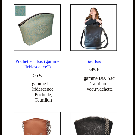
Pochette – Isis (gamme
Sac Isis
“iridescence”)
345
€
55
€
gamme Isis
,
Sac
,
gamme Isis
,
Taurillon
,
Iridescence
,
veau/vachette
Pochette
,
Taurillon