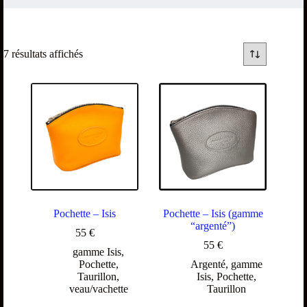
7 résultats affichés
Pochette – Isis
Pochette – Isis (gamme
“argenté”)
55
€
55
€
gamme Isis
,
Pochette
,
Argenté
,
gamme
Taurillon
,
Isis
,
Pochette
,
veau/vachette
Taurillon