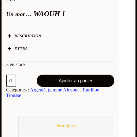
WAOUH !
Un mot …
DESCRIPTION
Taille (L x l x H) :
EXTRA
Cuir :
Intérieur :
Le +
:
Son ouverture permettant de voir son contenu d’un
FAG :
3 en stock
simple coup d’
œil
sans l’utilisation des mains !…
Logo :
Ajouter au panier
Catégories :
Argenté
,
gamme Alcyone
,
Taurillon
,
Trousse
Description