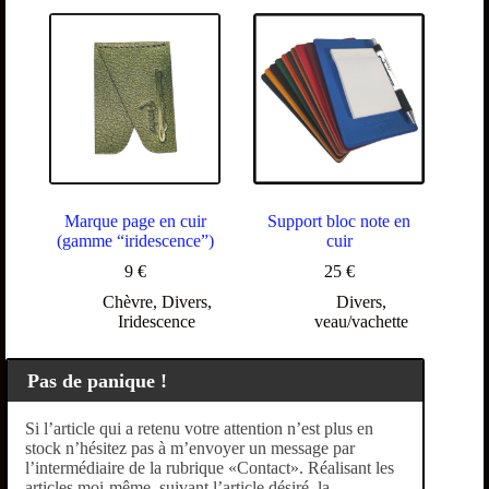
Marque page en cuir
Support bloc note en
(gamme “iridescence”)
cuir
9
€
25
€
Chèvre
,
Divers
,
Divers
,
Iridescence
veau/vachette
Pas de panique !
Si l’article qui a retenu votre attention n’est plus en
stock n’hésitez pas à m’envoyer un message par
l’intermédiaire de la rubrique «Contact». Réalisant les
articles moi-même, suivant l’article désiré, la