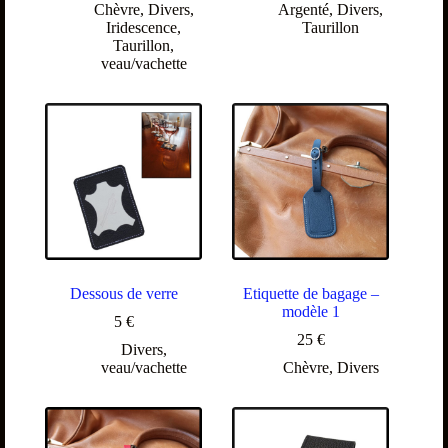
Chèvre
,
Divers
,
Argenté
,
Divers
,
Iridescence
,
Taurillon
Taurillon
,
veau/vachette
Dessous de verre
Etiquette de bagage –
modèle 1
5
€
25
€
Divers
,
veau/vachette
Chèvre
,
Divers