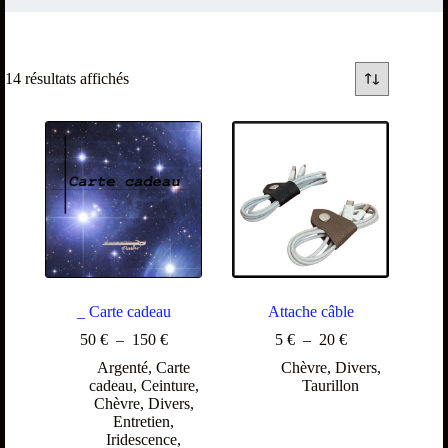
14 résultats affichés
_ Carte cadeau
Attache câble
50
€
–
150
€
5
€
–
20
€
Argenté
,
Carte
Chèvre
,
Divers
,
cadeau
,
Ceinture
,
Taurillon
Chèvre
,
Divers
,
Entretien
,
Iridescence
,