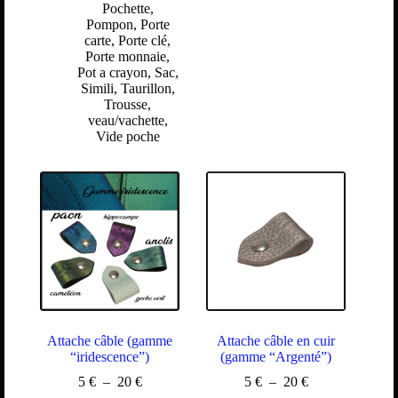
Pochette
,
Pompon
,
Porte
carte
,
Porte clé
,
Porte monnaie
,
Pot a crayon
,
Sac
,
Simili
,
Taurillon
,
Trousse
,
veau/vachette
,
Vide poche
Attache câble (gamme
Attache câble en cuir
“iridescence”)
(gamme “Argenté”)
5
€
–
20
€
5
€
–
20
€