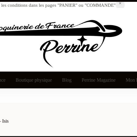
* voir les conditions dans les pages "PANIER" ou "COMMANDE"
nce
Boutique physique
Blog
Perrine Magazine
Mon h
 Isis