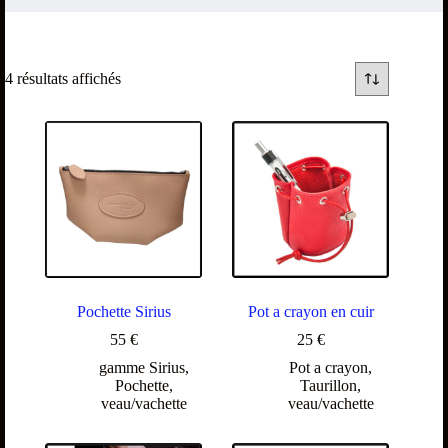
4 résultats affichés
Pochette Sirius
Pot a crayon en cuir
55
€
25
€
gamme Sirius
,
Pot a crayon
,
Pochette
,
Taurillon
,
veau/vachette
veau/vachette