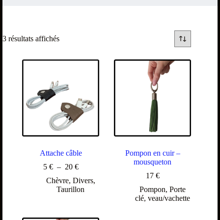
3 résultats affichés
Attache câble
Pompon en cuir –
mousqueton
5
€
–
20
€
17
€
Chèvre
,
Divers
,
Taurillon
Pompon
,
Porte
clé
,
veau/vachette